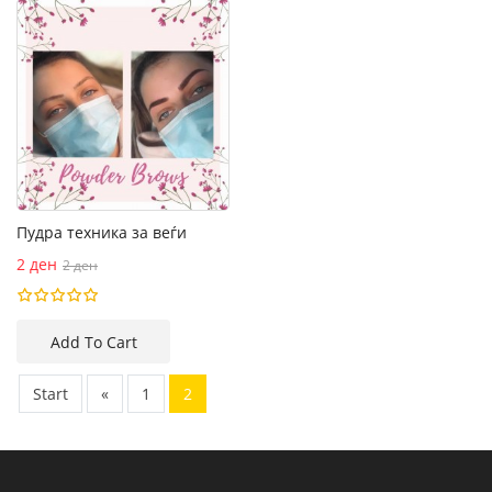
Пудра техника за веѓи
2 ден
2 ден
Start
«
1
2