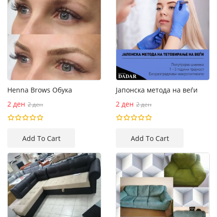
Henna Brows Обука
Јапонска метода на веѓи
2 ден
2 ден
2 ден
2 ден