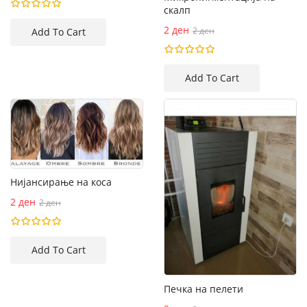
скалп
2 ден
2 ден
Нијансирање на коса
2 ден
2 ден
Печка на пелети