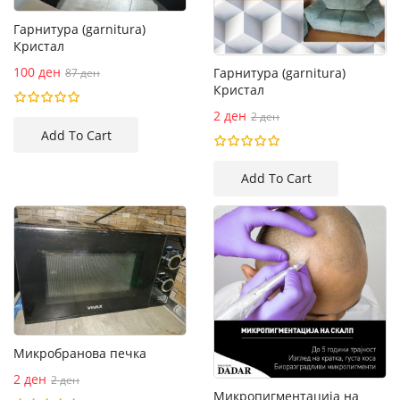
Гарнитура (garnitura)
Кристал
100 ден
Гарнитура (garnitura)
87 ден
Кристал
2 ден
2 ден
Микробранова печка
2 ден
2 ден
Микропигментација на