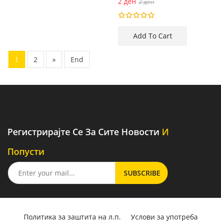
2 ден
2 ден
1
2
»
End
Регистрирајте Се За Сите Новости
И
Попусти
Политика за заштита на л.п.
Услови за употреба