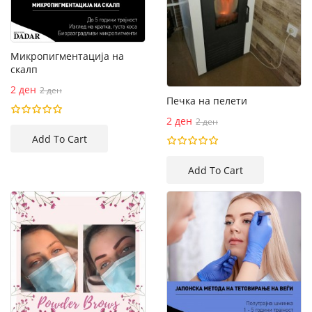
Микропигментација на
скалп
2 ден
2 ден
Печка на пелети
2 ден
2 ден