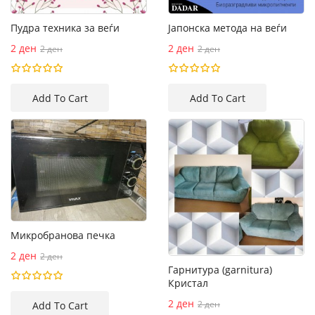
Пудра техника за веѓи
Јапонска метода на веѓи
2 ден
2 ден
2 ден
2 ден
Микробранова печка
2 ден
2 ден
Гарнитура (garnitura)
Кристал
2 ден
2 ден