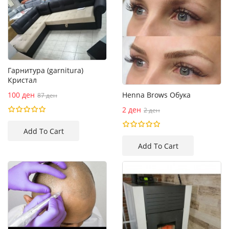
Гарнитура (garnitura)
Кристал
100 ден
Henna Brows Обука
87 ден
2 ден
2 ден