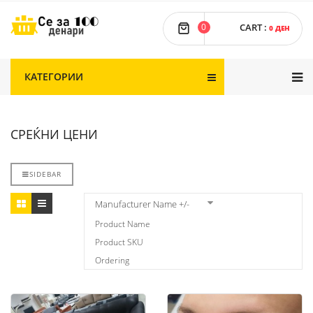
0
CART
:
0 ДЕН
КАТЕГОРИИ
СРЕЌНИ ЦЕНИ
SIDEBAR
Manufacturer Name +/-
Product Name
Product SKU
Ordering